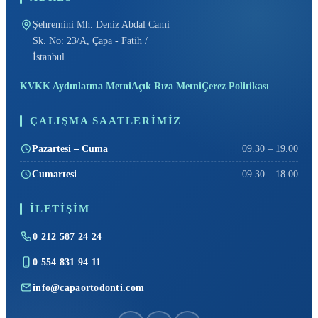
Şehremini Mh. Deniz Abdal Cami
Sk. No: 23/A, Çapa - Fatih /
İstanbul
KVKK Aydınlatma Metni
Açık Rıza Metni
Çerez Politikası
ÇALIŞMA SAATLERIMIZ
Pazartesi – Cuma
09.30 – 19.00
Cumartesi
09.30 – 18.00
İLETIŞIM
0 212 587 24 24
0 554 831 94 11
info@capaortodonti.com