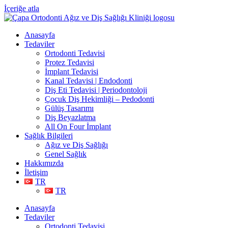
İçeriğe atla
Anasayfa
Tedaviler
Ortodonti Tedavisi
Protez Tedavisi
İmplant Tedavisi
Kanal Tedavisi | Endodonti
Diş Eti Tedavisi | Periodontoloji
Çocuk Diş Hekimliği – Pedodonti
Gülüş Tasarımı
Diş Beyazlatma
All On Four İmplant
Sağlık Bilgileri
Ağız ve Diş Sağlığı
Genel Sağlık
Hakkımızda
İletişim
TR
TR
Anasayfa
Tedaviler
Ortodonti Tedavisi