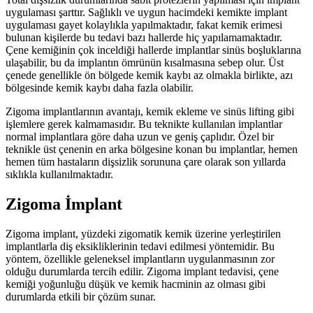
uygulaması şarttır. Sağlıklı ve uygun hacimdeki kemikte implant
uygulaması gayet kolaylıkla yapılmaktadır, fakat kemik erimesi
bulunan kişilerde bu tedavi bazı hallerde hiç yapılamamaktadır.
Çene kemiğinin çok inceldiği hallerde implantlar sinüs boşluklarına
ulaşabilir, bu da implantın ömrünün kısalmasına sebep olur. Üst
çenede genellikle ön bölgede kemik kaybı az olmakla birlikte, azı
bölgesinde kemik kaybı daha fazla olabilir.
Zigoma implantlarının avantajı, kemik ekleme ve sinüs lifting gibi
işlemlere gerek kalmamasıdır. Bu teknikte kullanılan implantlar
normal implantlara göre daha uzun ve geniş çaplıdır. Özel bir
teknikle üst çenenin en arka bölgesine konan bu implantlar, hemen
hemen tüm hastaların dişsizlik sorununa çare olarak son yıllarda
sıklıkla kullanılmaktadır.
Zigoma İmplant
Zigoma implant, yüzdeki zigomatik kemik üzerine yerleştirilen
implantlarla diş eksikliklerinin tedavi edilmesi yöntemidir. Bu
yöntem, özellikle geleneksel implantların uygulanmasının zor
olduğu durumlarda tercih edilir. Zigoma implant tedavisi, çene
kemiği yoğunluğu düşük ve kemik hacminin az olması gibi
durumlarda etkili bir çözüm sunar.