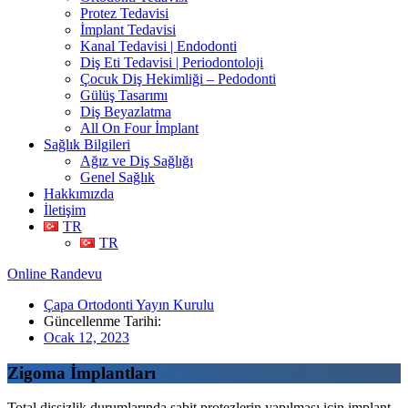
Protez Tedavisi
İmplant Tedavisi
Kanal Tedavisi | Endodonti
Diş Eti Tedavisi | Periodontoloji
Çocuk Diş Hekimliği – Pedodonti
Gülüş Tasarımı
Diş Beyazlatma
All On Four İmplant
Sağlık Bilgileri
Ağız ve Diş Sağlığı
Genel Sağlık
Hakkımızda
İletişim
TR
TR
Online Randevu
Çapa Ortodonti Yayın Kurulu
Güncellenme Tarihi:
Ocak 12, 2023
Zigoma İmplantları
Total dişsizlik durumlarında sabit protezlerin yapılması için implant