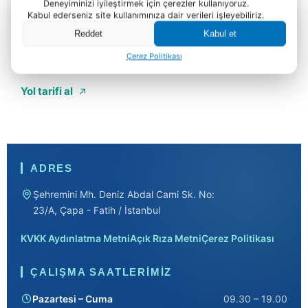
Deneyiminizi iyileştirmek için çerezler kullanıyoruz.
Kabul ederseniz site kullanımınıza dair verileri işleyebiliriz.
Reddet
Kabul et
Şehremini Mh. Deniz Abdal Cami Sk. No: 23/A, Çapa -
Çerez Politikası
Fatih / İstanbul
Yol tarifi al
ADRES
Şehremini Mh. Deniz Abdal Cami Sk. No:
23/A, Çapa - Fatih / İstanbul
KVKK Aydınlatma Metni
Açık Rıza Metni
Çerez Politikası
ÇALIŞMA SAATLERIMIZ
Pazartesi – Cuma
09.30 – 19.00