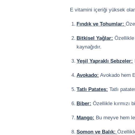
E vitamini içeriği yüksek ola
Fındık ve Tohumlar:
Özel
Bitkisel Yağlar:
Özellikle
kaynağıdır.
Yeşil Yapraklı Sebzeler:
Avokado:
Avokado hem E v
Tatlı Patates:
Tatlı patate
Biber:
Özellikle kırmızı bi
Mango:
Bu meyve hem lezz
Somon ve Balık:
Özellikl