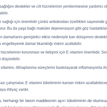
 sağlığını destekler ve cilt hücrelerinin yenilenmesine yardımcı ol
bilir.
z sağlığı için önemlidir çünkü antioksidan özellikleri sayesinde 
orur. Bu da yaşa bağlı maküler dejenerasyon gibi göz hastalıklarını
n damarlarını genişletici etkisi nedeniyle kan dolaşımını destekle
ngelleyerek damar tıkanıklığı riskini azaltabilir.
 hücrelerinin korunması ve iletişimi için E vitamini önemlidir. Sin
i düşürebilir.
vitamini, iltihaplanma süreçlerini baskılayarak inflamasyonla ilişk
zı çalışmalar, E vitamini tüketiminin kanser riskini azaltabilece
ya ihtiyaç vardır.
herhangi bir besin maddesinin aşırı tüketiminin de olumsuz