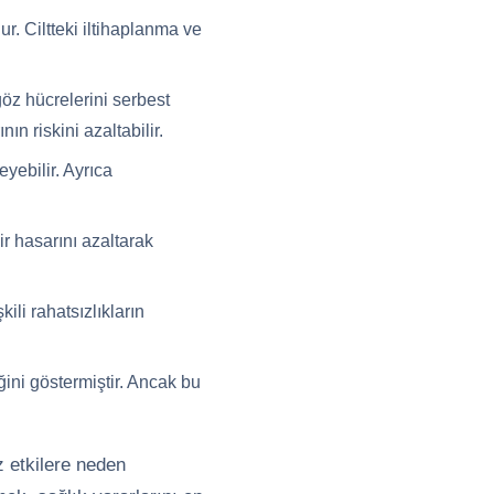
ur. Ciltteki iltihaplanma ve
göz hücrelerini serbest
n riskini azaltabilir.
yebilir. Ayrıca
ir hasarını azaltarak
ili rahatsızlıkların
ğini göstermiştir. Ancak bu
 etkilere neden