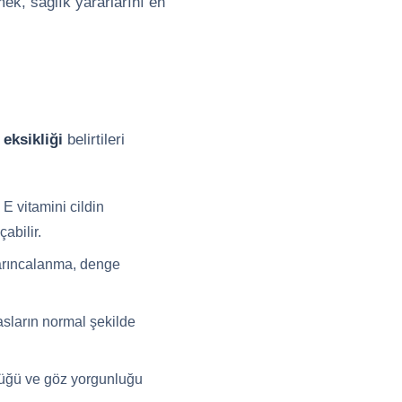
mek, sağlık yararlarını en
 eksikliği
belirtileri
 E vitamini cildin
abilir.
 karıncalanma, denge
kasların normal şekilde
örlüğü ve göz yorgunluğu