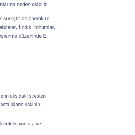
nlarına neden olabilir.
ik süreçte de önemli rol
ebzeler, fındık, tohumlar,
r beslenme düzeninde E
rin oksidatif stresten
stalıkların riskinin
ak enfeksiyonlara ve