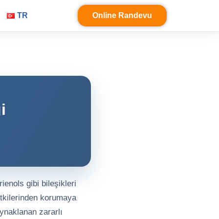
TR
Online Randevu
i
enols gibi bileşikleri
 etkilerinden korumaya
aynaklanan zararlı