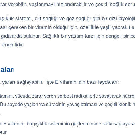
ar verebilir, yaşlanmayı hızlandırabilir ve çeşitli sağlık soru
klık sistemi, cilt sağlığı ve göz sağlığı gibi bir dizi biyoloj
sı gereken bir vitamin olduğu için, özellikle yeşil yapraklı s
bi gıdalarda bulunur. Sağlıklı bir yaşam tarzı için dengeli bi
 önemlidir.
aları
 yararı sağlayabilir. İşte E vitamini’nin bazı faydaları:
tamini, vücuda zarar veren serbest radikallerle savaşarak hücrele
Bu sayede yaşlanma sürecinin yavaşlatılması ve çeşitli kronik ha
.
i:
E vitamini, bağışıklık sisteminin güçlenmesine katkı sağlayar
rur.