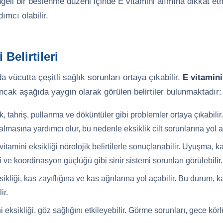
engeli bir beslenme düzeni içinde E vitamini alımına dikkat et
ımcı olabilir.
 Belirtileri
 vücutta çeşitli sağlık sorunları ortaya çıkabilir.
E vitamini
ancak aşağıda yaygın olarak görülen belirtiler bulunmaktadır:
k, tahriş, pullanma ve döküntüler gibi problemler ortaya çıkabilir.
masına yardımcı olur, bu nedenle eksiklik cilt sorunlarına yol aç
vitamini eksikliği nörolojik belirtilerle sonuçlanabilir. Uyuşma,
i ve koordinasyon güçlüğü gibi sinir sistemi sorunları görülebilir.
ikliği, kas zayıflığına ve kas ağrılarına yol açabilir. Bu durum, 
ir.
i eksikliği, göz sağlığını etkileyebilir. Görme sorunları, gece k