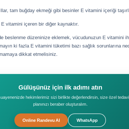
llar, tam buğday ekmeği gibi besinler E vitamini içeriği taşırl
E vitamini içeren bir diğer kaynaktır.
ilde beslenme düzeninize eklemek, vücudunuzun E vitamini ih
mayın ki fazla E vitamini tüketimi bazı sağlık sorunlarına ned
şmamaya dikkat etmelisiniz.
Gülüşünüz için ilk adımı atın
muayenenizde hekimlerimiz sizi birlikte değerlendirsin, size özel tedavi
planınızı beraber oluşturalım.
Online Randevu Al
WhatsApp