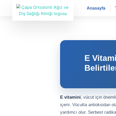
Anasayfa
E Vitami
Belirtile
E vitamini
, vücut için öneml
içerir. Vücutta antioksidan o
yardımcı olur. Serbest radika