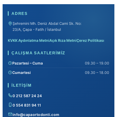
ADRES
Şehremini Mh. Deniz Abdal Cami Sk. No:
23/A, Çapa - Fatih / İstanbul
KVKK Aydınlatma Metni
Açık Rıza Metni
Çerez Politikası
ÇALIŞMA SAATLERIMIZ
Pazartesi – Cuma
09.30 – 19.00
Cumartesi
09.30 – 18.00
İLETIŞIM
0 212 587 24 24
0 554 831 94 11
info@capaortodonti.com