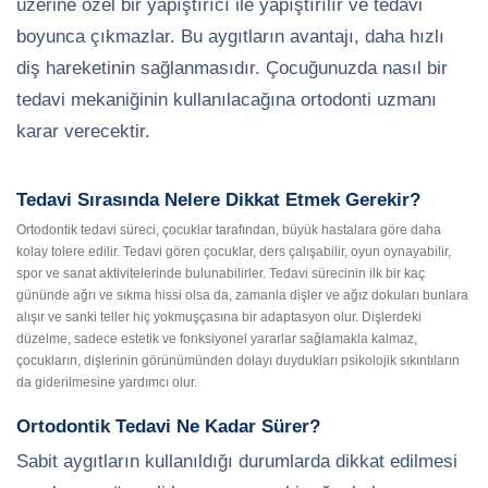
üzerine özel bir yapıştırıcı ile yapıştırılır ve tedavi
boyunca çıkmazlar. Bu aygıtların avantajı, daha hızlı
diş hareketinin sağlanmasıdır. Çocuğunuzda nasıl bir
tedavi mekaniğinin kullanılacağına ortodonti uzmanı
karar verecektir.
Tedavi Sırasında Nelere Dikkat Etmek Gerekir?
Ortodontik tedavi süreci, çocuklar tarafından, büyük hastalara göre daha
kolay tolere edilir. Tedavi gören çocuklar, ders çalışabilir, oyun oynayabilir,
spor ve sanat aktivitelerinde bulunabilirler. Tedavi sürecinin ilk bir kaç
gününde ağrı ve sıkma hissi olsa da, zamanla dişler ve ağız dokuları bunlara
alışır ve sanki teller hiç yokmuşçasına bir adaptasyon olur. Dişlerdeki
düzelme, sadece estetik ve fonksiyonel yararlar sağlamakla kalmaz,
çocukların, dişlerinin görünümünden dolayı duydukları psikolojik sıkıntıların
da giderilmesine yardımcı olur.
Ortodontik Tedavi Ne Kadar Sürer?
Sabit aygıtların kullanıldığı durumlarda dikkat edilmesi