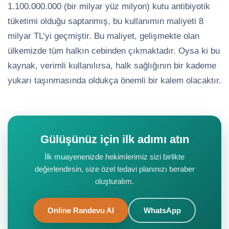
1.100.000.000 (bir milyar yüz milyon) kutu antibiyotik
tüketimi olduğu saptanmış, bu kullanımın maliyeti 8
milyar TL’yi geçmiştir. Bu maliyet, gelişmekte olan
ülkemizde tüm halkın cebinden çıkmaktadır. Oysa ki bu
kaynak, verimli kullanılırsa, halk sağlığının bir kademe
yukarı taşınmasında oldukça önemli bir kalem olacaktır.
Gülüşünüz için ilk adımı atın
İlk muayenenizde hekimlerimiz sizi birlikte
değerlendirsin, size özel tedavi planınızı beraber
oluşturalım.
Online Randevu Al
WhatsApp