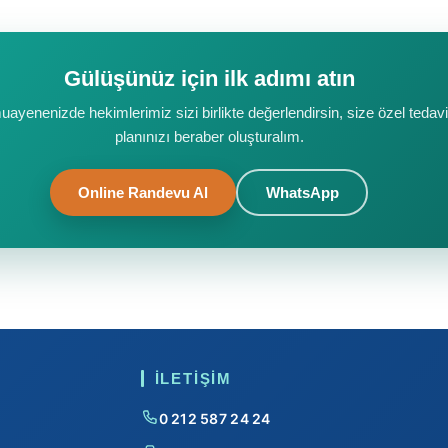
Gülüşünüz için ilk adımı atın
muayenenizde hekimlerimiz sizi birlikte değerlendirsin, size özel tedavi
planınızı beraber oluşturalım.
Online Randevu Al
WhatsApp
İLETIŞIM
0 212 587 24 24