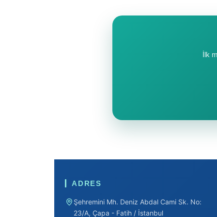
İlk 
ADRES
Şehremini Mh. Deniz Abdal Cami Sk. No:
23/A, Çapa - Fatih / İstanbul