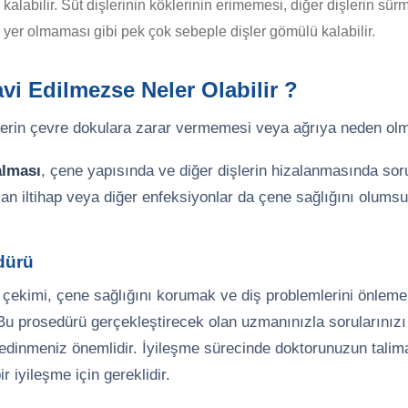
kalabilir. Süt dişlerinin köklerinin erimemesi, diğer dişlerin sü
yer olmaması gibi pek çok sebeple dişler gömülü kalabilir.
avi Edilmezse Neler Olabilir ?
şlerin çevre dokulara zarar vermemesi veya ağrıya neden olm
alması
, çene yapısında ve diğer dişlerin hizalanmasında soru
n iltihap veya diğer enfeksiyonlar da çene sağlığını olumsuz 
dürü
 çekimi, çene sağlığını korumak ve diş problemlerini önlemek
r. Bu prosedürü gerçekleştirecek olan uzmanınızla sorularınız
i edinmeniz önemlidir. İyileşme sürecinde doktorunuzun talim
r iyileşme için gereklidir.